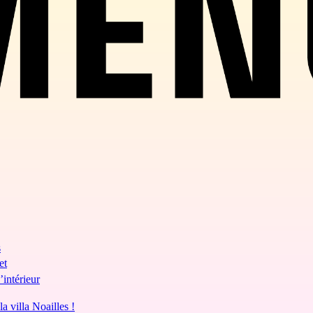
s
et
’intérieur
a villa Noailles !