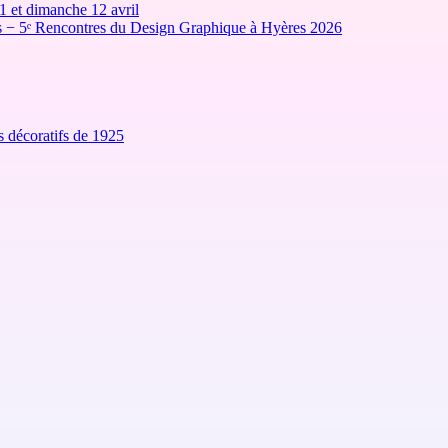
1 et dimanche 12 avril
ces − 5ᵉ Rencontres du Design Graphique à Hyères 2026
s décoratifs de 1925