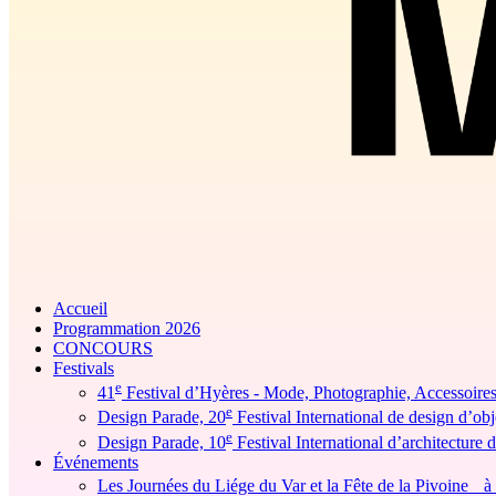
Accueil
Programmation 2026
CONCOURS
Festivals
e
41
Festival d’Hyères - Mode, Photographie, Accessoire
e
Design Parade, 20
Festival International de design d’obj
e
Design Parade, 10
Festival International d’architecture d
Événements
Les Journées du Liége du Var et la Fête de la Pivoine à l