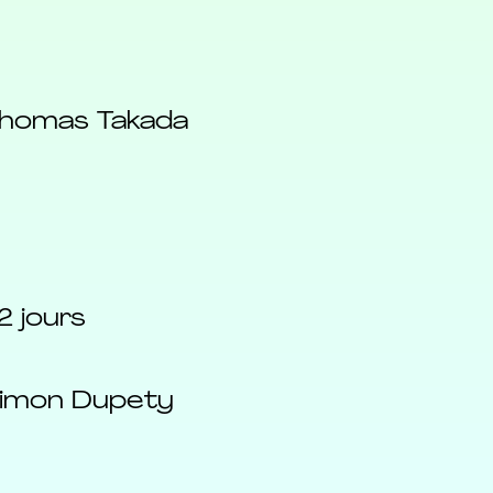
 Thomas Takada
2 jours
 Simon Dupety