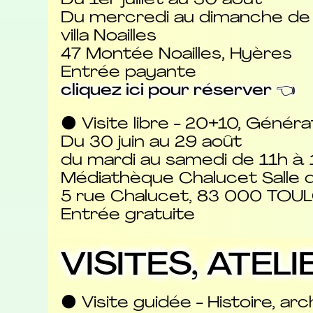
Du 1er juillet au 30 août
Du mercredi au dimanche de
villa Noailles
47 Montée Noailles, Hyères
Entrée payante
cliquez ici pour réserver 👈
⚫ Visite libre - 20+10, Généra
Du 30 juin au 29 août
du mardi au samedi de 11h à 
Médiathèque Chalucet Salle d’
5 rue Chalucet, 83 000 TOU
Entrée gratuite
VISITES, ATE
⚫ Visite guidée - Histoire, ar