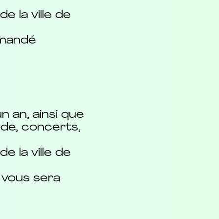
e la ville de
emandé
n an, ainsi que
ode, concerts,
e la ville de
 vous sera