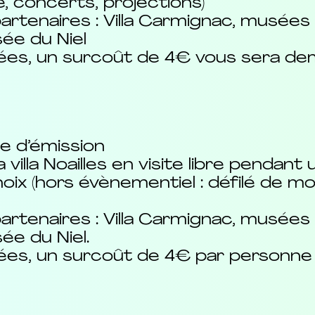
, concerts, projections)
artenaires : Villa Carmignac, musées d
sée du Niel
idées, un surcoût de 4€ vous sera d
te d’émission
illa Noailles en visite libre pendant u
oix (hors évènementiel : défilé de m
artenaires : Villa Carmignac, musées d
ée du Niel.
idées, un surcoût de 4€ par personne