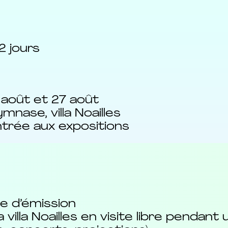
2 jours
 13 août et 27 août
nase, villa Noailles
entrée aux expositions
te d’émission
illa Noailles en visite libre pendant 