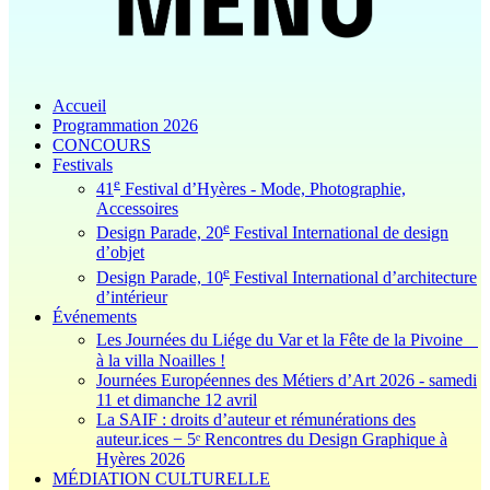
Accueil
Programmation 2026
CONCOURS
Festivals
e
41
Festival d’Hyères - Mode, Photographie,
Accessoires
e
Design Parade, 20
Festival International de design
d’objet
e
Design Parade, 10
Festival International d’architecture
d’intérieur
Événements
Les Journées du Liége du Var et la Fête de la Pivoine
à la villa Noailles !
Journées Européennes des Métiers d’Art 2026 - samedi
11 et dimanche 12 avril
La SAIF : droits d’auteur et rémunérations des
auteur.ices − 5ᵉ Rencontres du Design Graphique à
Hyères 2026
MÉDIATION CULTURELLE