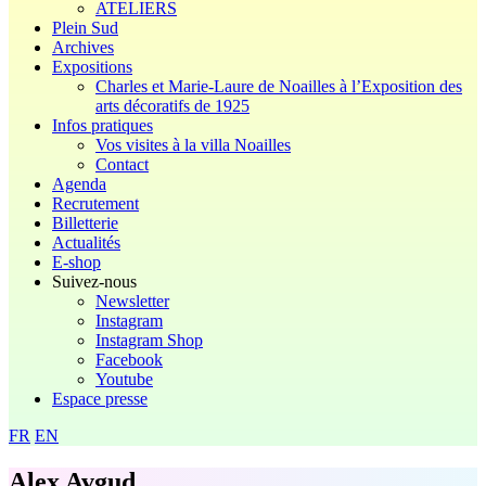
ATELIERS
Plein Sud
Archives
Expositions
Charles et Marie-Laure de Noailles à l’Exposition des
arts décoratifs de 1925
Infos pratiques
Vos visites à la villa Noailles
Contact
Agenda
Recrutement
Billetterie
Actualités
E-shop
Suivez-nous
Newsletter
Instagram
Instagram Shop
Facebook
Youtube
Espace presse
FR
EN
Alex Avgud