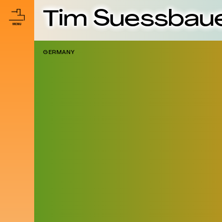
Tim Suessbau
GERMANY