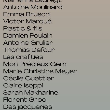
Marianna Ladreyt
Antoine Moulinard
Emma Bruschi
Victor Marqué
Plastic & fils
Damien Poulain
Antoine Grulier
Thomas Defour
Les crafties
Mon Précieux Gem
Marie Christine Meyer
Cécile Guettier
Claire Iseppi
Sarah Makharine
FR
Florent Groc
EN
Des jacqueries