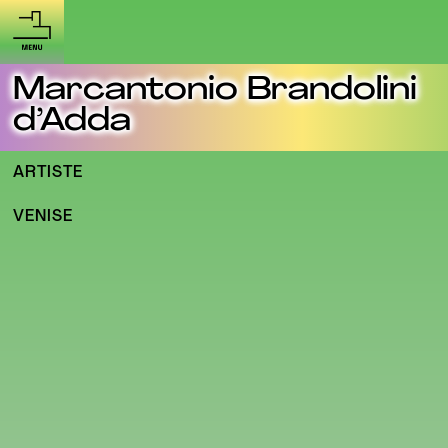
Marcantonio Brandolini
d’Adda
ARTISTE
VENISE