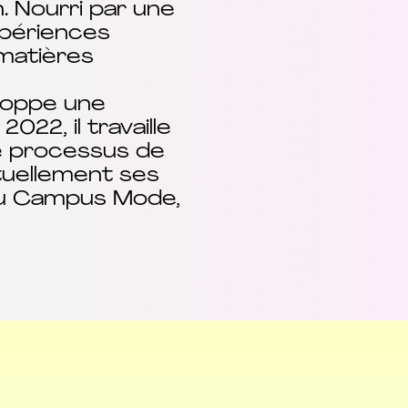
. Nourri par une
expériences
 matières
eloppe une
022, il travaille
le processus de
ctuellement ses
au Campus Mode,