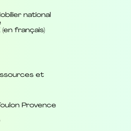
ilier national
e
(en français)
essources et
 Toulon Provence
)