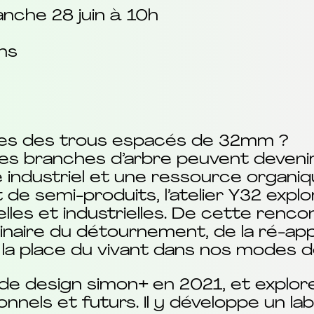
anche 28 juin à 10h
ans
lles des trous espacés de 32mm ?
s branches d’arbre peuvent devenir
industriel et une ressource organiq
 de semi-produits, l’atelier Y32 expl
les et industrielles. De cette rencon
inaire du détournement, de la ré-app
la place du vivant dans nos modes d
e design simon+ en 2021, et explore 
onnels et futurs. Il y développe un la