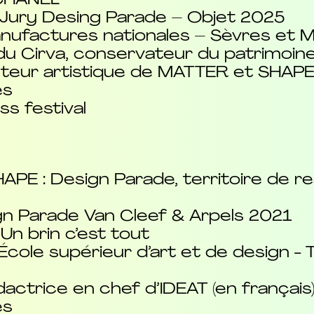
 CHANEL
 Jury Desing Parade – Objet 2025
ufactures nationales – Sèvres et Mob
 du Cirva, conservateur du patrimoin
teur artistique de MATTER et SHAPE 
es
ss festival
PE : Design Parade, territoire de r
gn Parade Van Cleef & Arpels 2021
Un brin c’est tout
l’École supérieur d’art et de design -
actrice en chef d’IDEAT (en français
es