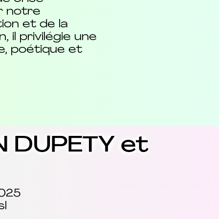
r notre
on et de la
l privilégie une
ue, poétique et
N DUPETY et
2025
sl