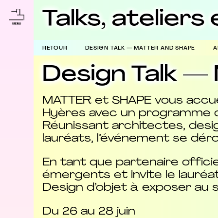
Talks, atelier
RETOUR
DESIGN TALK — MATTER AND SHAPE
A
Design Talk 
MATTER et SHAPE vous accueil
Hyères avec un programme de t
Réunissant architectes, desi
lauréats, l’événement se déroul
En tant que partenaire offici
émergents et invite le lauréa
Design d’objet à exposer au 
Du 26 au 28 juin