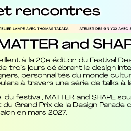
s et rencontres
TELIER LAMPE AVEC THOMAS TAKADA
ATELIER DESIGN Y32 AVEC
— MATTER and SHA
lent à la 20e édition du Festival De
rois jours célébrant le design inter
gners, personnalités du monde cultur
era à travers une série de talks à la v
el du festival, MATTER and SHAPE sout
t du Grand Prix de la Design Parade 
salon en mars 2027.