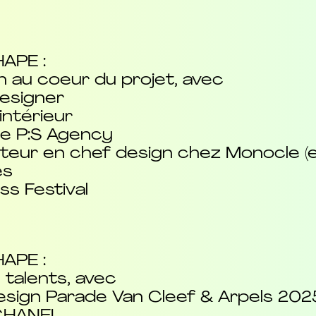
APE :
n au coeur du projet, avec
designer
intérieur
 de P:S Agency
teur en chef design chez Monocle (en
es
ss Festival
APE :
 talents, avec
sign Parade Van Cleef & Arpels 2025 