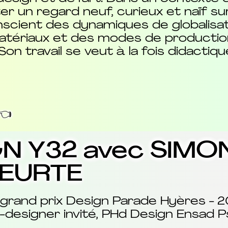
ter un regard neuf, curieux et naïf su
cient des dynamiques de globalisati
ériaux et des modes de production, i
on travail se veut à la fois didactiq
👈
GN Y32 avec SIMO
EURTE
grand prix Design Parade Hyères - 
-designer invité, PHd Design Ensad P