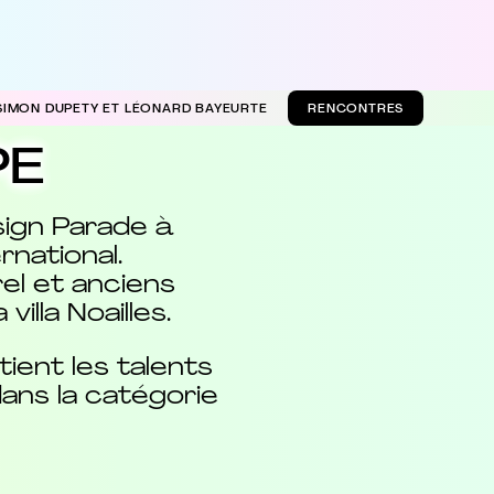
 SIMON DUPETY ET LÉONARD BAYEURTE
RENCONTRES
PE
sign Parade à
national.
el et anciens
illa Noailles.
ient les talents
dans la catégorie