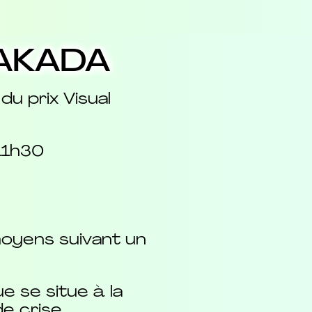
TAKADA
u prix Visual
 11h30
moyens suivant un
e se situe à la
de crise