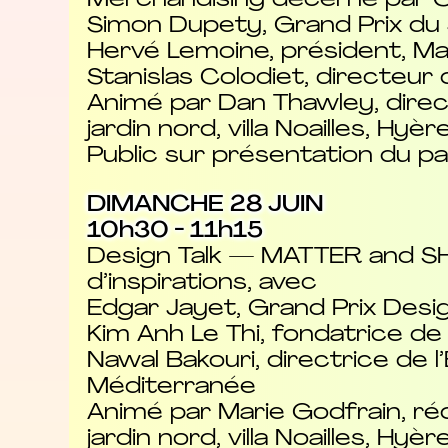
Merchandising décerné par
Simon Dupety, Grand Prix du
Hervé Lemoine, président, Man
Stanislas Colodiet, directeur
Animé par Dan Thawley, direc
jardin nord, villa Noailles, Hyèr
Public sur présentation du pa
DIMANCHE 28 JUIN
10h30 - 11h15
Design Talk — MATTER and SHA
d’inspirations, avec
Edgar Jayet, Grand Prix Desi
Kim Anh Le Thi, fondatrice de 
Nawal Bakouri, directrice de 
Méditerranée
Animé par Marie Godfrain, réd
jardin nord, villa Noailles, Hyèr