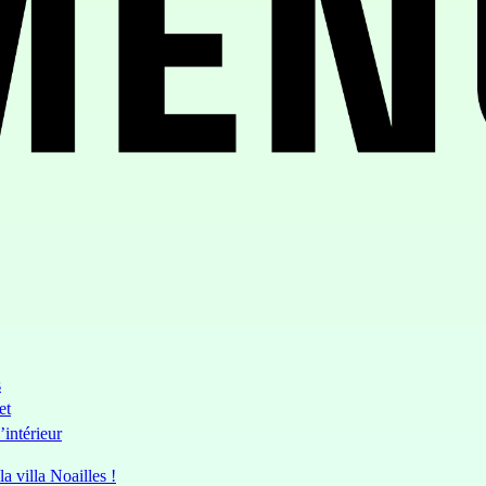
s
et
’intérieur
a villa Noailles !