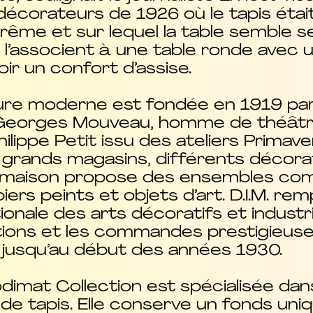
orateurs de 1926 où le tapis était p
rême et sur lequel la table semble se 
 l’associent à une table ronde avec u
ir un confort d’assise.
eure moderne est fondée en 1919 pa
 Georges Mouveau, homme de théâtre
hilippe Petit issu des ateliers Primav
grands magasins, différents décorat
a maison propose des ensembles co
piers peints et objets d’art. D.I.M. r
tionale des arts décoratifs et indus
isations et les commandes prestigieuse
t jusqu’au début des années 1930.
imat Collection est spécialisée dans 
de tapis. Elle conserve un fonds uni