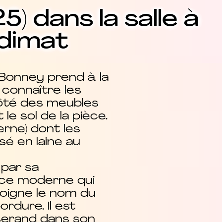
) dans la salle à
odimat
 Bonney prend à la
 connaître les
côté des meubles
e sol de la pièce.
erne) dont les
sé en laine au
 par sa
nce moderne qui
moigne le nom du
rdure. Il est
isserand dans son