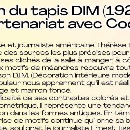
 du tapis DIM (1925
rtenariat avec C
te et journaliste américaine Thérèse
une des sources les plus précises pour
ses clichés de la salle à manger, à 
x motifs de méandres recouvre tout l
aison D.I.M. (Décoration intérieure mod
uleur nous apprennent qu’il est réali
ige et marron foncé.
dicalité de ses contrastes colorés et
ométrique, il représente une tenda
tion dans les formes antiques. En té
ise de motifs continue qui orne sa bo
te, soulignait le journaliste Ernest T