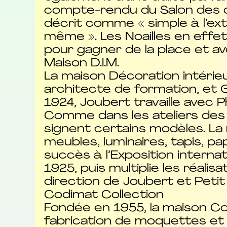
compte-rendu du Salon des déc
décrit comme « simple à l’ext
même ». Les Noailles en effet
pour gagner de la place et avo
Maison D.I.M.
La maison Décoration intéri
architecte de formation, et
1924, Joubert travaille avec P
Comme dans les ateliers des 
signent certains modèles. L
meubles, luminaires, tapis, pa
succès à l’Exposition interna
1925, puis multiplie les réal
direction de Joubert et Peti
Codimat Collection
Fondée en 1955, la maison Cod
fabrication de moquettes et 