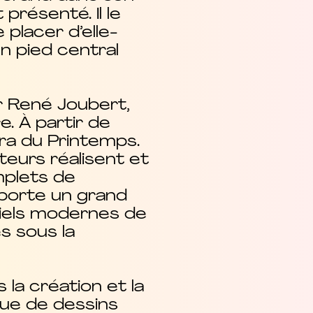
résenté. Il le
placer d’elle-
n pied central
r René Joubert,
. À partir de
era du Printemps.
eurs réalisent et
mplets de
emporte un grand
triels modernes de
s sous la
la création et la
que de dessins