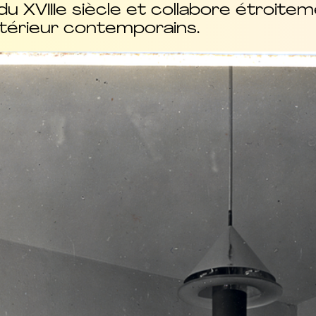
du XVIIIe siècle et collabore étroite
ntérieur contemporains.