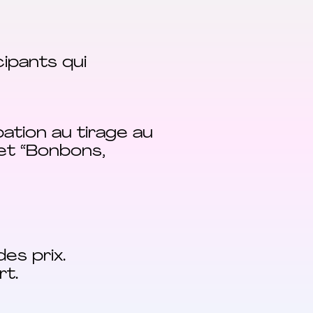
ipants qui
pation au tirage au
alet “Bonbons,
es prix.
rt.