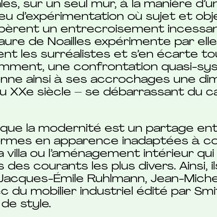
les, sur un seul mur, à la manière d
ieu d’expérimentation où sujet et obj
t opèrent un entrecroisement incessa
e-Laure de Noailles expérimente par e
nt les surréalistes et s’en écarte tou
emment, une confrontation quasi-sy
onne ainsi à ses accrochages une dim
 XXe siècle – se débarrassant du cad
nt que la modernité est un partage en
ormes en apparence inadaptées à co
a villa ou l’aménagement intérieur qu
des courants les plus divers. Ainsi, i
 Jacques-Émile Ruhlmann, Jean-Michel
c du mobilier industriel édité par Smi
de style.