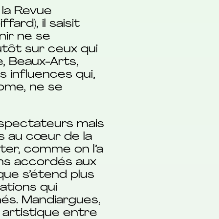
 la Revue
ard), il saisit
nir ne se
utôt sur ceux qui
, Beaux-Arts,
s influences qui,
zome, ne se
spectateurs mais
ns au cœur de la
ter, comme on l’a
iens accordés aux
ique s’étend plus
ations qui
nés. Mandiargues,
 artistique entre