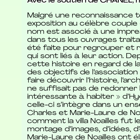
Avec le soutien de CHANEL, mé
Malgré une reconnaissance to
exposition au célèbre couple
nom est associé à une impress
dans tous les ouvrages traita
été faite pour regrouper et
qui sont liés à leur action. De
cette histoire en regard de 
des objectifs de l’association
faire découvrir l’histoire, l’ar
ne suffisait pas de redonner 
intéressante à habiter » d’H
celle-ci s’intègre dans un en
Charles et Marie-Laure de No
comment la villa Noailles fut
montage d’images, d’idées, 
Marie-Laure de Noailles ont é