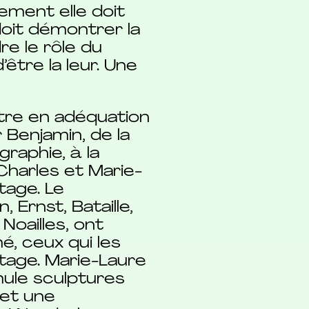
uement elle doit
 doit démontrer la
re le rôle du
’être la leur. Une
tre en adéquation
 Benjamin, de la
graphie, à la
 Charles et Marie-
tage. Le
Ernst, Bataille,
Noailles, ont
é, ceux qui les
ntage. Marie-Laure
mule sculptures
 et une