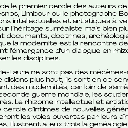
ide le premier cercle des auteurs de
esnos, Limbour ou le photographe Boiff
ons intellectuelles et artistiques à ve
r l’héritage surréaliste mais bien pl
t documents, doctrines, archéologie
 que la modernité est la rencontre de
nt l’émergence d’un dialogue en rhi
r les disciplines.
rie-Laure ne sont pas des mécènes-
disions plus haut, ils sont en ce se
t des modernités, car loin de s’arrê
 la seconde guerre mondiale, les sout
ès. Le rhizome intellectuel et artist
e cercle d’intimes de nouvelles génér
ront les voies ouvertes par leurs aî
s, illustrent à eux trois la généalogie