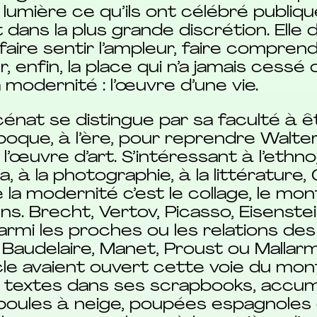
 lumière ce qu’ils ont célébré publiq
it dans la plus grande discrétion. Elle
aire sentir l’ampleur, faire comprend
 enfin, la place qui n’a jamais cessé d
 modernité : l’œuvre d’une vie.
nat se distingue par sa faculté à ê
oque, à l’ère, pour reprendre Walter
l’œuvre d’art. S’intéressant à l’ethno
, à la photographie, à la littérature,
e la modernité c’est le collage, le mon
 Brecht, Vertov, Picasso, Eisenstein, 
parmi les proches ou les relations des 
Baudelaire, Manet, Proust ou Mallarm
cle avaient ouvert cette voie du mo
t textes dans ses scrapbooks, accu
, boules à neige, poupées espagnoles