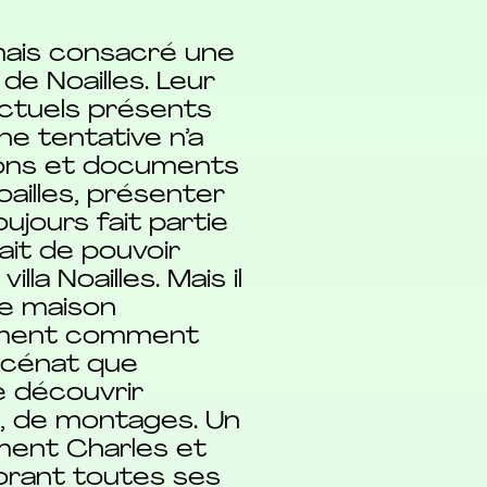
mais consacré une
e Noailles. Leur
ectuels présents
ne tentative n’a
ions et documents
Noailles, présenter
jours fait partie
sait de pouvoir
la Noailles. Mais il
te maison
alement comment
mécénat que
e découvrir
s, de montages. Un
ment Charles et
lorant toutes ses