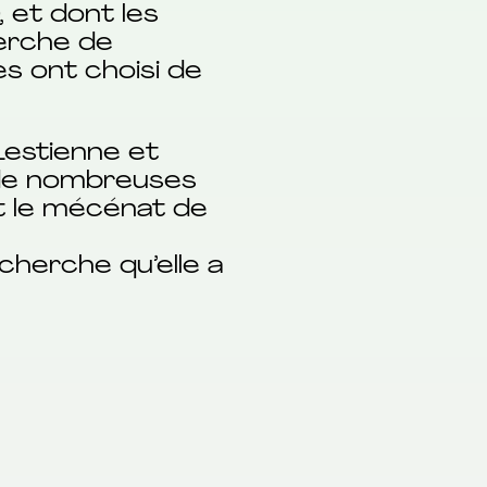
 et dont les
herche de
es ont choisi de
Lestienne et
t de nombreuses
et le mécénat de
echerche qu’elle a