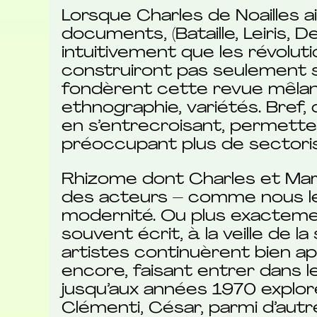
Lorsque Charles de Noailles a
documents, (Bataille, Leiris, D
intuitivement que les révoluti
construiront pas seulement su
fondèrent cette revue mêlan
ethnographie, variétés. Bref,
en s’entrecroisant, permette
préoccupant plus de sectorise
Rhizome dont Charles et Ma
des acteurs – comme nous le 
modernité. Ou plus exactemen
souvent écrit, à la veille de
artistes continuèrent bien apr
encore, faisant entrer dans l
jusqu’aux années 1970 explore
Clémenti, César, parmi d’autre