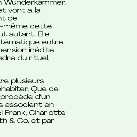
’un Wunderkammer.
et vont à la
nt de
lle-même cette
t autant. Elle
stématique entre
ension inédite
re du rituel,
tre plusieurs
habiter. Que ce
i procède d’un
ls associent en
 Frank, Charlotte
th & Co. et par