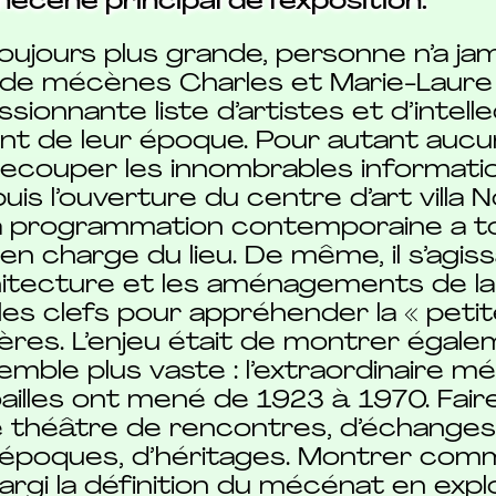
cène principal de l’exposition.
ujours plus grande, personne n’a ja
 de mécènes Charles et Marie-Laure d
ionnante liste d’artistes et d’intell
nt de leur époque. Pour autant aucu
 recouper les innombrables informat
puis l’ouverture du centre d’art villa 
la programmation contemporaine a tou
 en charge du lieu. De même, il s’agis
chitecture et les aménagements de la vil
les clefs pour appréhender la « peti
yères. L’enjeu était de montrer ég
semble plus vaste : l’extraordinaire 
ailles ont mené de 1923 à 1970. Fair
 le théâtre de rencontres, d’échange
d’époques, d’héritages. Montrer com
largi la définition du mécénat en exp