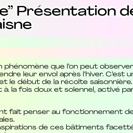
fice” Présentation 
aisne
d’un phénomène que l’on peut observe
endre leur envol après l’hiver. C’est un
 et le début de la récolte saisonnière.
 la fois doux et solennel, activé par
t fait penser au fonctionnement de
les.
nspirations de ces bâtiments facet