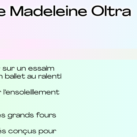
de Madeleine Oltra
r sur un essaim
 ballet au ralenti
 l’ensoleillement
s grands fours
tés conçus pour