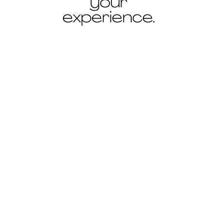
your
sélectionnés).
experience.
En compétition pour :
GRAND PRIX DU JURY
ACCESSOIRES DE MODE
Le Grand Prix du jury
Accessoires de mode est doté
d’un projet de collaboration
avec les Métiers d’art de
CHANEL, à hauteur de 20 000
euros.
PRIX HERMÈS DES
ACCESSOIRES DE MODE