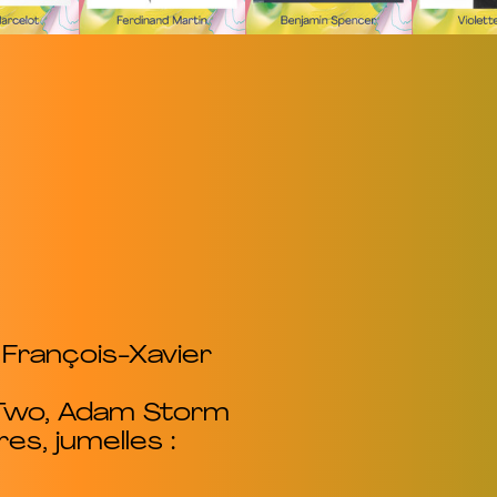
 François-Xavier
 Two, Adam Storm
es, jumelles :