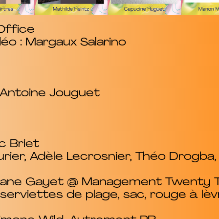
Office
o : Margaux Salarino
 Antoine Jouguet
c Briet
rier, Adèle Lecrosnier, Théo Drogba,
 Albane Gayet @ Management Twenty
serviettes de plage, sac, rouge à lèvr