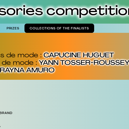
sories competitio
PRIZES
COLLECTIONS OF THE FINALISTS
es de mode :
CAPUCINE HUGUET
s de mode :
YANN TOSSER-ROUSSE
RAYNA AMURO
 BRAND
P